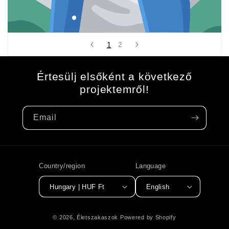
1
2
Értesülj elsőként a következő
projektemről!
Email
Country/region
Language
Hungary | HUF Ft
English
Payment
© 2026,
Életszakaszok
Powered by Shopify
methods