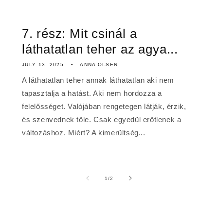
7. rész: Mit csinál a
láthatatlan teher az agya...
JULY 13, 2025
ANNA OLSEN
A láthatatlan teher annak láthatatlan aki nem
tapasztalja a hatást. Aki nem hordozza a
felelősséget. Valójában rengetegen látják, érzik,
és szenvednek tőle. Csak egyedül erőtlenek a
változáshoz. Miért? A kimerültség...
of
1
/
2