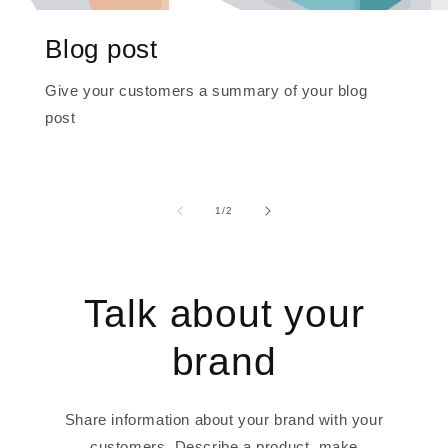
Blog post
Give your customers a summary of your blog
post
of
1
/
2
Talk about your
brand
Share information about your brand with your
customers. Describe a product, make